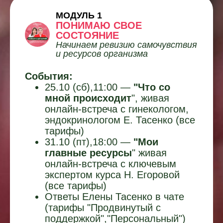
МОДУЛЬ 1
ПОНИМАЮ СВОЕ
СОСТОЯНИЕ
Начинаем ревизию самочувствия
и ресурсов организма
События:
25.10 (сб),11:00 —
"Что со
мной происходит
", живая
онлайн-встреча с гинекологом,
эндокринологом Е. Тасенко (все
тарифы)
31.10 (пт),18:00 —
"Мои
главные ресурсы
" живая
онлайн-встреча
с ключевым
экспертом курса Н. Егоровой
(
все тарифы)
Ответы Елены Тасенко в чате
(тарифы "Продвинутый с
поддержкой","Персональный")