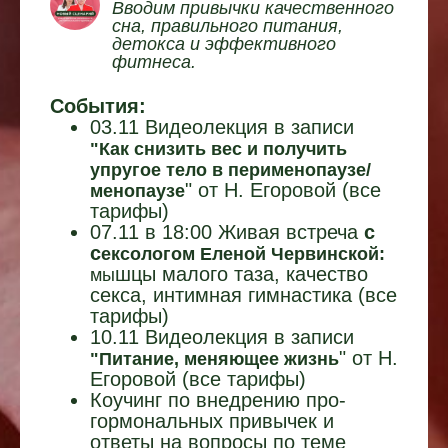
Вводим привычки качественного
сна, правильного питания,
детокса и эффективного
фитнеса.
События:
03.11 Видеолекция в записи
"Как снизить вес и получить
упругое тело в перименопаузе/
" от Н. Егоровой (все
менопаузе
тарифы)
07.11 в 18:00 Живая встреча
с
с
ексологом Еленой Червинской:
шцы малого таза, качество
мы
секса, интимная гимнастика
(все
тарифы)
10.11
Видеолекция в записи
" от Н.
"Питание, меняющее жизнь
Егоровой (все тарифы)
Коучинг по внедрению про-
гормональных привычек и
ответы на вопросы по теме