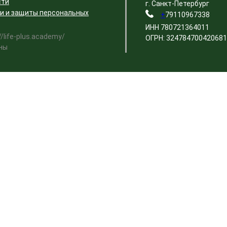
сти
г. Санкт-Петербург
и и защиты персональных
+
79110967338
ИНН 780721364011
/life-plus.academy/
ОГРН: 324784700420681
ны